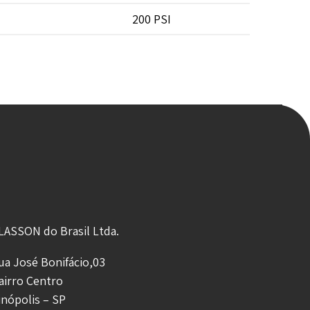
200 PSI
LASSON do Brasil Ltda.
ua José Bonifácio,03
airro Centro
inópolis – SP