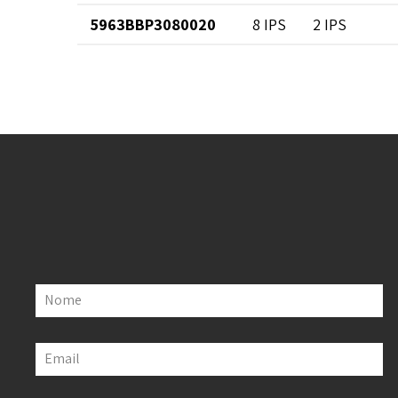
5963BBP3080020
8 IPS
2 IPS
Nome
Email