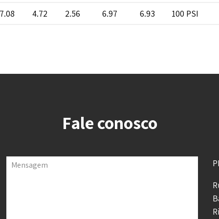
7.08
4.72
2.56
6.97
6.93
100 PSI
Fale conosco
P
Mensagem
R
B
R