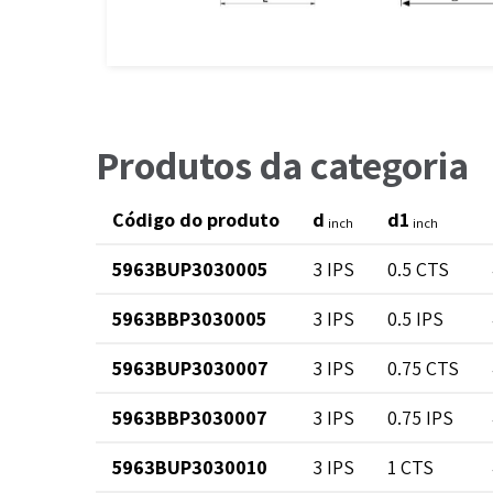
Produtos da categoria
Código do produto
d
d1
inch
inch
5963BUP3030005
3 IPS
0.5 CTS
5963BBP3030005
3 IPS
0.5 IPS
5963BUP3030007
3 IPS
0.75 CTS
5963BBP3030007
3 IPS
0.75 IPS
5963BUP3030010
3 IPS
1 CTS