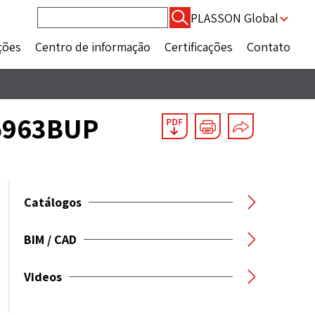
Pesquisar
PLASSON Global
por:
ções
Centro de informação
Certificações
Contato
/5963BUP
Catálogos
BIM / CAD
Videos