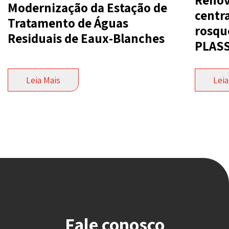
Modernização da Estação de
centr
Tratamento de Águas
rosqu
Residuais de Eaux-Blanches
PLAS
Leia Mais
Leia
Fale conosco