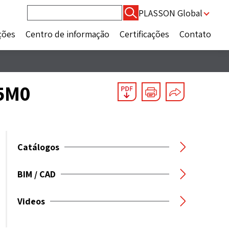
Pesquisar
PLASSON Global
por:
ções
Centro de informação
Certificações
Contato
15M0
Catálogos
BIM / CAD
Videos