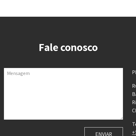
Fale conosco
P
Mensagem
R
B
R
C
T
+