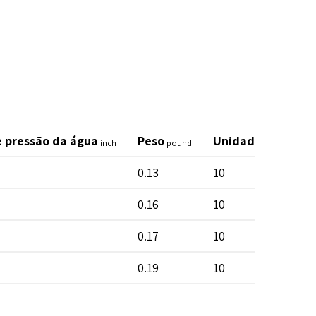
e pressão da água
Peso
Unidade por saco
inch
pound
0.13
10
0.16
10
0.17
10
0.19
10