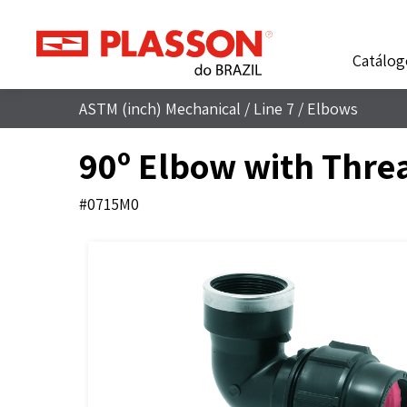
Catálog
ASTM (inch) Mechanical
/
Line 7
/
Elbows
90º Elbow with Thre
#0715M0