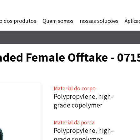
o dos produtos
Quem somos
nossas soluções
Aplica
aded Female Offtake - 07
Material do corpo
Polypropylene, high-
grade copolymer
Material da porca
Polypropylene, high-
grade copolymer