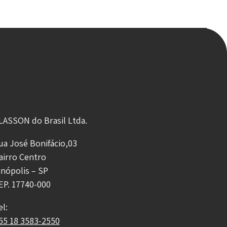
LASSON do Brasil Ltda.
ua José Bonifácio,03
airro Centro
inópolis – SP
EP. 17740-000
el:
55 18 3583-2550