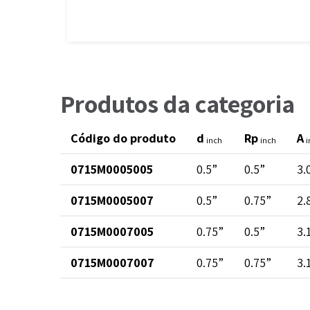
Produtos da categoria
Código do produto
d
Rp
A
inch
inch
i
0715M0005005
0.5”
0.5”
3.
0715M0005007
0.5”
0.75”
2.
0715M0007005
0.75”
0.5”
3.
0715M0007007
0.75”
0.75”
3.