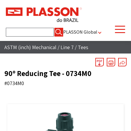
Pesquisar
PLASSON Global
por:
ASTM (inch) Mechanical
/
Line 7
/
Tees
90º Reducing Tee - 0734M0
#0734M0