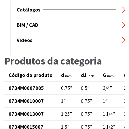
Catálogos
BIM / CAD
Videos
Produtos da categoria
Código do produto
d
d1
G
A
inch
inch
inch
0734M0007005
0.75”
0.5”
3/4”
2.
0734M0010007
1”
0.75”
1”
3.
0734M0013007
1.25”
0.75”
1 1/4”
3.
0734M0015007
1.5”
0.75”
1 1/2”
4.