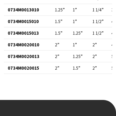
0734M0013010
1.25”
1”
1 1/4”
3.
0734M0015010
1.5”
1”
1 1/2”
4.
0734M0015013
1.5”
1.25”
1 1/2”
4.
0734M0020010
2”
1”
2”
4.
0734M0020013
2”
1.25”
2”
5.
0734M0020015
2”
1.5”
2”
5.