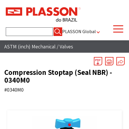
Pesquisar
PLASSON Global
por:
ASTM (inch) Mechanical
/
Valves
Compression Stoptap (Seal NBR) -
0340M0
#0340M0