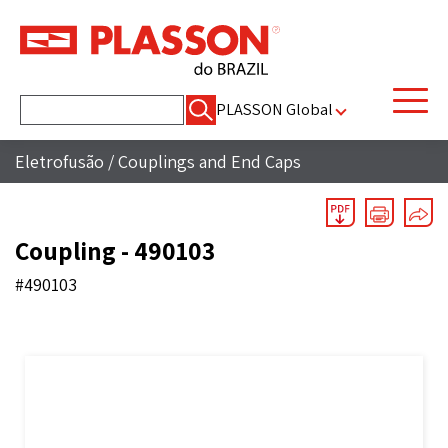
Pesquisar
PLASSON Global
por:
Eletrofusão
/
Couplings and End Caps
Coupling - 490103
#490103