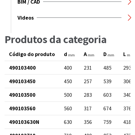
BIM / CAD
Videos
Produtos da categoria
Código do produto
d
A
D
L
mm
mm
mm
mm
490103400
400
231
485
293
490103450
450
257
539
306
490103500
500
283
603
340
490103560
560
317
674
376
490103630N
630
356
759
418