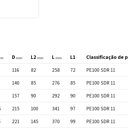
D
L2
L
L1
Classificação de 
mm
mm
mm
mm
116
82
258
72
PE100 SDR 11
140
85
276
85
PE100 SDR 11
157
90
292
90
PE100 SDR 11
6
215
100
341
97
PE100 SDR 11
5
221
145
370
99
PE100 SDR 11