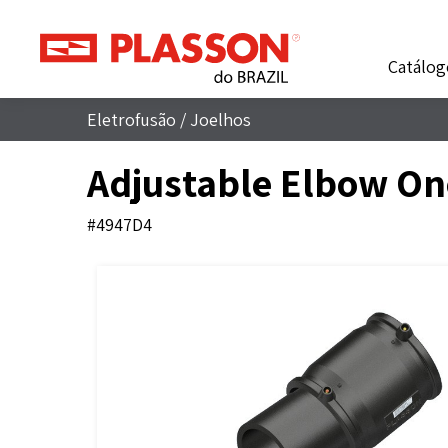
Catálog
Eletrofusão
/
Joelhos
Adjustable Elbow On
#4947D4