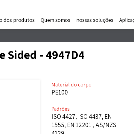
o dos produtos
Quem somos
nossas soluções
Aplica
e Sided - 4947D4
Material do corpo
PE100
Padrões
ISO 4427, ISO 4437, EN
1555, EN 12201 , AS/NZS
4129