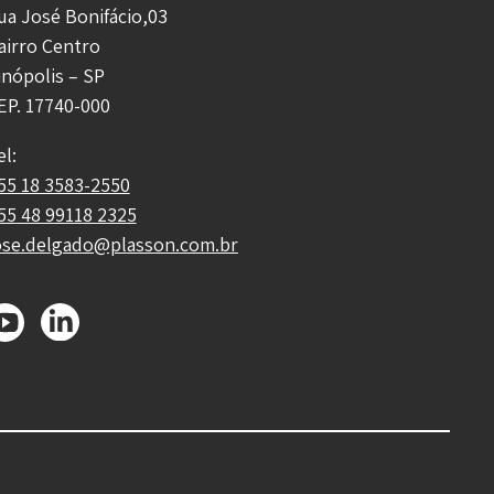
ua José Bonifácio,03
airro Centro
inópolis – SP
EP. 17740-000
el:
55 18 3583-2550
55 48 99118 2325
ose.delgado@plasson.com.br