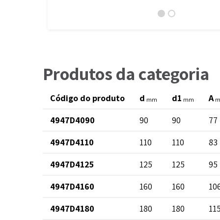
Produtos da categoria
Código do produto
d
d1
A
mm
mm
4947D4090
90
90
77
4947D4110
110
110
83
4947D4125
125
125
95
4947D4160
160
160
10
4947D4180
180
180
11