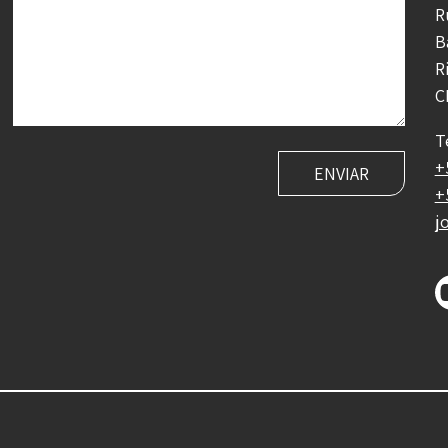
R
B
R
C
T
+
+
j