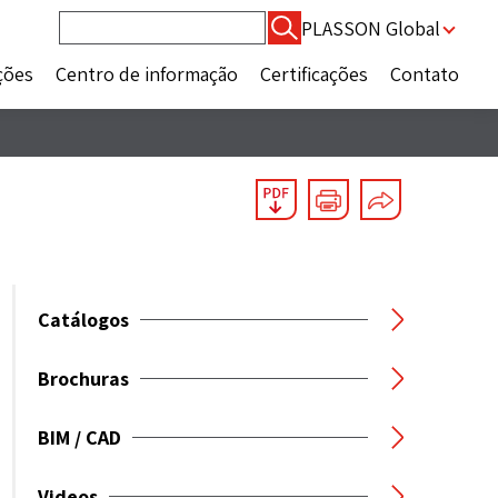
Pesquisar
PLASSON Global
por:
ções
Centro de informação
Certificações
Contato
Catálogos
Brochuras
BIM / CAD
Videos