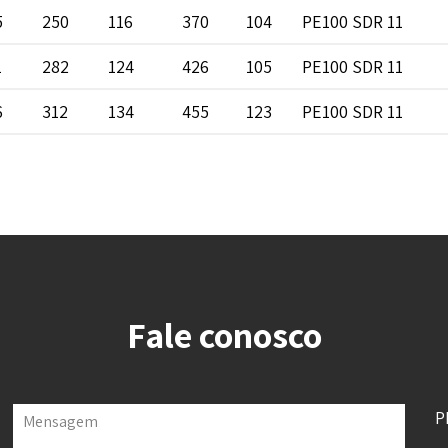
5
250
116
370
104
PE100 SDR 11
1
282
124
426
105
PE100 SDR 11
6
312
134
455
123
PE100 SDR 11
Fale conosco
P
Mensagem