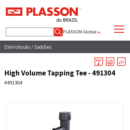
Pesquisar
PLASSON Global
por:
Eletrofusão
/
Saddles
High Volume Tapping Tee - 491304
#491304