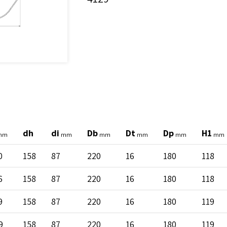
dh
di
Db
Dt
Dp
H1
mm
mm
mm
mm
mm
mm
0
158
87
220
16
180
118
6
158
87
220
16
180
118
9
158
87
220
16
180
119
9
158
87
220
16
180
119