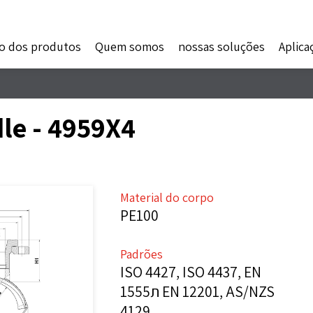
o dos produtos
Quem somos
nossas soluções
Aplica
le - 4959X4
Material do corpo
PE100
Padrões
ISO 4427, ISO 4437, EN
1555ת EN 12201, AS/NZS
4129