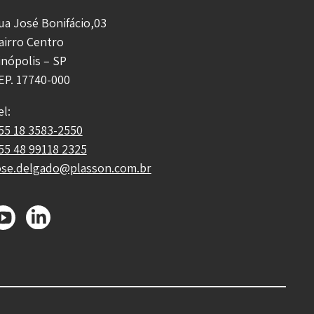
ua José Bonifácio,03
airro Centro
inópolis – SP
EP. 17740-000
el:
55 18 3583-2550
55 48 99118 2325
ose.delgado@plasson.com.br