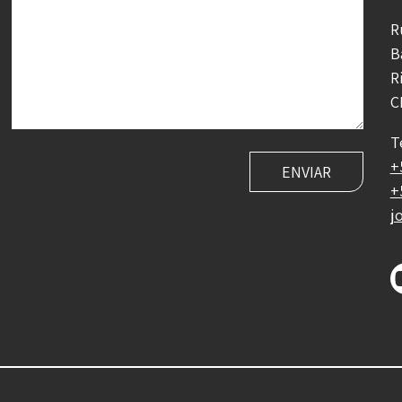
R
B
R
C
T
+
+
j