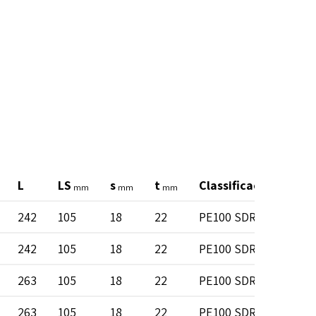
L
LS
s
t
Classificação de pre
mm
mm
mm
242
105
18
22
PE100 SDR 11
242
105
18
22
PE100 SDR 11
263
105
18
22
PE100 SDR 11
263
105
18
22
PE100 SDR 11