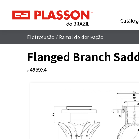
Catálog
Eletrofusão
/
Ramal de derivação
Flanged Branch Sadd
#4959X4