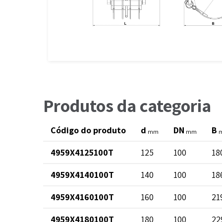
Produtos da categoria
Código do produto
d
DN
B
mm
mm
4959X4125100T
125
100
18
4959X4140100T
140
100
18
4959X4160100T
160
100
21
4959X4180100T
180
100
22