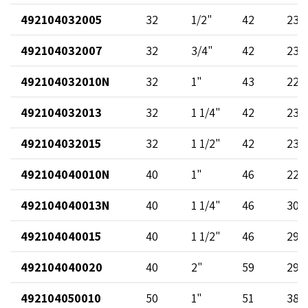
492104032005
32
1/2"
42
23
492104032007
32
3/4"
42
23
492104032010N
32
1"
43
22
492104032013
32
1 1/4"
42
23
492104032015
32
1 1/2"
42
23
492104040010N
40
1"
46
22
492104040013N
40
1 1/4"
46
30
492104040015
40
1 1/2"
46
29
492104040020
40
2"
59
29
492104050010
50
1"
51
38