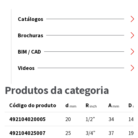
Catálogos
Brochuras
BIM / CAD
Videos
Produtos da categoria
Código do produto
d
R
A
D
mm
inch
mm
m
492104020005
20
1/2"
34
14
492104025007
25
3/4"
37
19