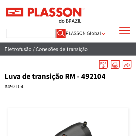
Pesquisar
PLASSON Global
por:
Eletrofusão
/
Conexões de transição
Luva de transição RM - 492104
#492104