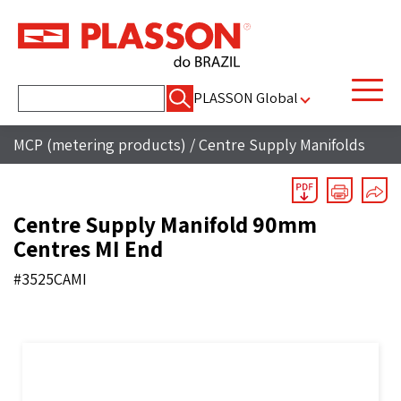
Pesquisar
PLASSON Global
por:
MCP (metering products)
/
Centre Supply Manifolds
Centre Supply Manifold 90mm
Centres MI End
#3525CAMI