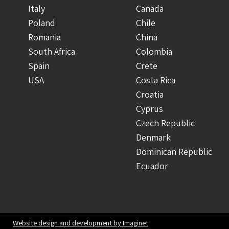
Italy
Canada
Poland
Chile
Romania
China
South Africa
Colombia
Spain
Crete
USA
Costa Rica
Croatia
Cyprus
Czech Republic
Denmark
Dominican Republic
Ecuador
Finland
Greece
Guatemala
Honduras
Website design and development by Imaginet