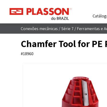
Catálog
Conexões mecânicas
/
Série 7
/
Ferramentas e A
Chamfer Tool for PE 
#18960