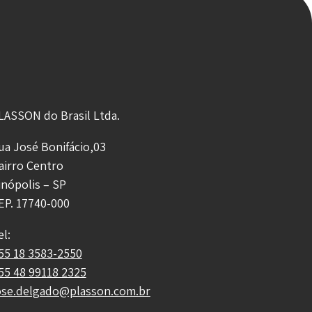
LASSON do Brasil Ltda.
ua José Bonifácio,03
airro Centro
inópolis – SP
EP. 17740-000
el:
55 18 3583-2550
55 48 99118 2325
ose.delgado@plasson.com.br