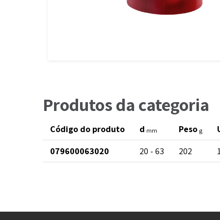
Produtos da categoria
Código do produto
d
Peso
mm
g
079600063020
20 - 63
202