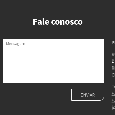
Fale conosco
P
Mensagem
R
B
R
C
T
+
+
j