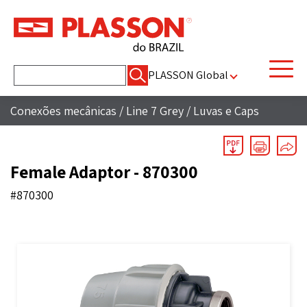
Pesquisar
PLASSON Global
por:
Conexões mecânicas
/
Line 7 Grey
/
Luvas e Caps
Female Adaptor - 870300
#870300