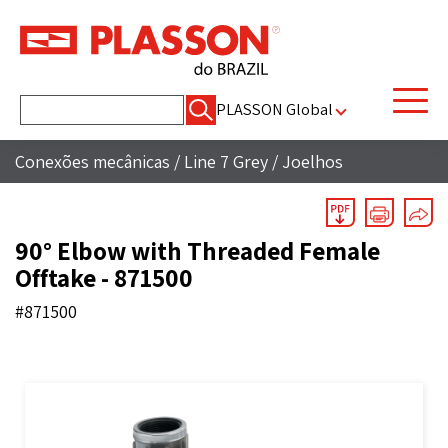
Pesquisar
PLASSON Global
por:
Conexões mecânicas
/
Line 7 Grey
/
Joelhos
90° Elbow with Threaded Female
Offtake - 871500
#871500