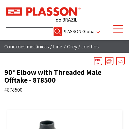
Pesquisar
PLASSON Global
por:
Conexões mecânicas
/
Line 7 Grey
/
Joelhos
90° Elbow with Threaded Male
Offtake - 878500
#878500