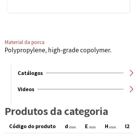
Material da porca
Polypropylene, high-grade copolymer.
Catálogos
Videos
Produtos da categoria
Código do produto
d
E
H
l2
mm
mm
mm