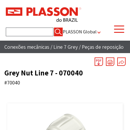
Pesquisar
PLASSON Global
por:
Conexões mecânicas
/
Line 7 Grey
/
Peças de reposição
Grey Nut Line 7 - 070040
#70040