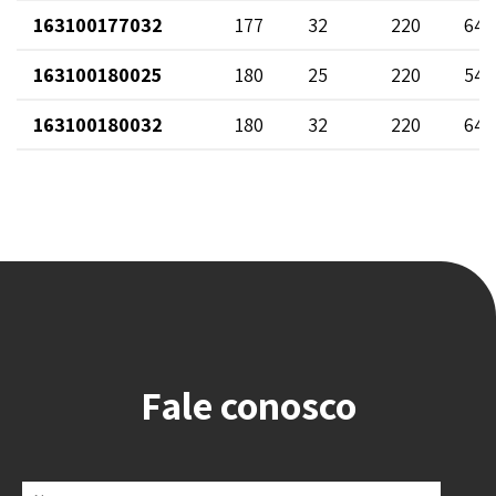
163100177032
177
32
220
64
163100180025
180
25
220
54
163100180032
180
32
220
64
Fale conosco