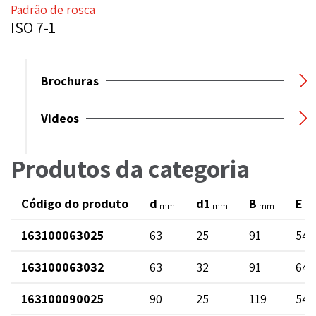
Padrão de rosca
ISO 7-1
Brochuras
Videos
Produtos da categoria
Código do produto
d
d1
B
E
mm
mm
mm
m
163100063025
63
25
91
54
163100063032
63
32
91
64
163100090025
90
25
119
54