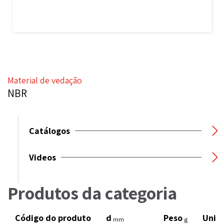
Material de vedação
NBR
Catálogos
Videos
Produtos da categoria
Código do produto
d
Peso
Unid
mm
g