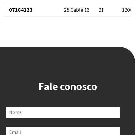
07164123
25 Cable 13
21
1200
Fale conosco
Nome
Email