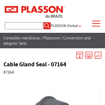
Pesquisar
PLASSON Global
por:
Conexões mecânicas
/
Plasscom
/
Conversion and
Adaptor Sets
Cable Gland Seal - 07164
#7164