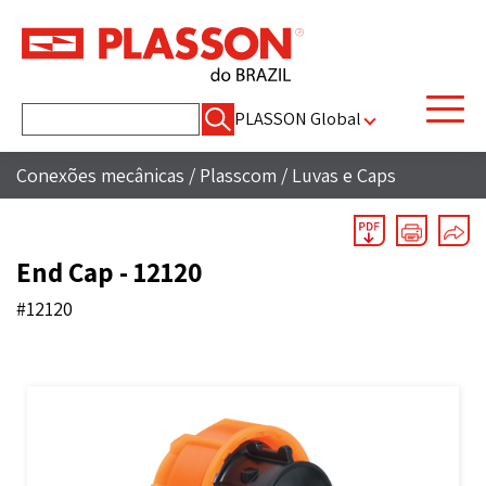
Pesquisar
PLASSON Global
por:
Conexões mecânicas
/
Plasscom
/
Luvas e Caps
End Cap - 12120
#12120