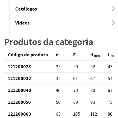
Catálogos
Videos
Produtos da categoria
Código do produto
d
E
H
L
mm
mm
mm
mm
121200025
25
50
52
43
121200032
32
61
67
54
121200040
40
73
80
67
121200050
50
89
93
71
121200063
63
105
112
80