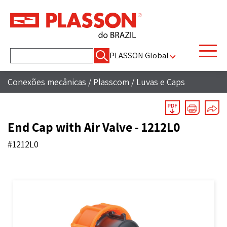
Pesquisar
PLASSON Global
por:
Conexões mecânicas
/
Plasscom
/
Luvas e Caps
End Cap with Air Valve - 1212L0
#1212L0