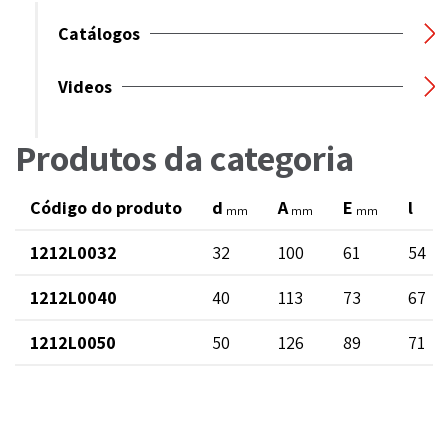
Catálogos
Videos
Produtos da categoria
Código do produto
d
A
E
l
mm
mm
mm
1212L0032
32
100
61
54
1212L0040
40
113
73
67
1212L0050
50
126
89
71