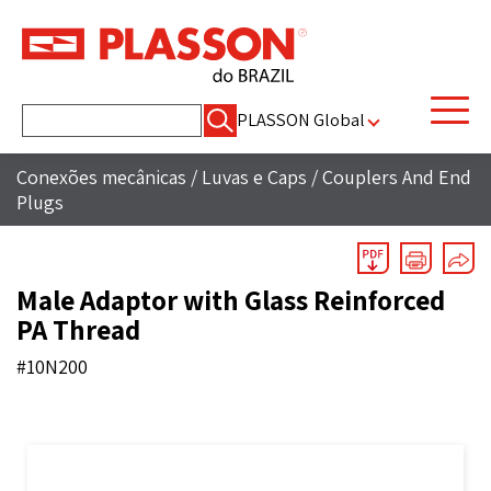
Pesquisar
PLASSON Global
por:
Conexões mecânicas
/
Luvas e Caps
/
Couplers And End
Plugs
Male Adaptor with Glass Reinforced
PA Thread
#10N200