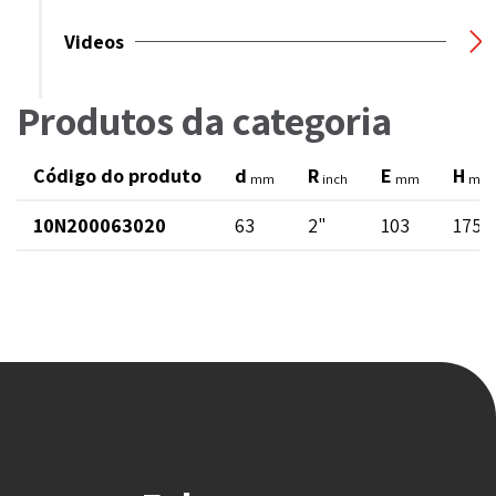
Videos
Produtos da categoria
Código do produto
d
R
E
H
mm
inch
mm
mm
10N200063020
63
2"
103
175