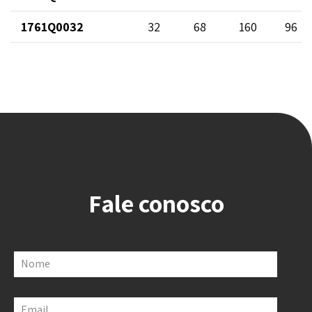
1761Q0032
32
68
160
96
Fale conosco
Nome
Email