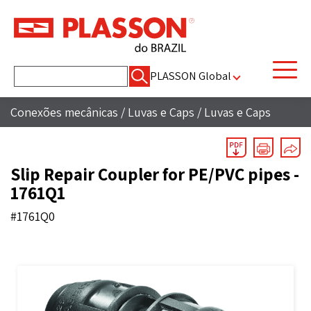
Pesquisar
PLASSON Global
por:
Conexões mecânicas
/
Luvas e Caps
/
Luvas e Caps
Slip Repair Coupler for PE/PVC pipes -
1761Q1
#1761Q0