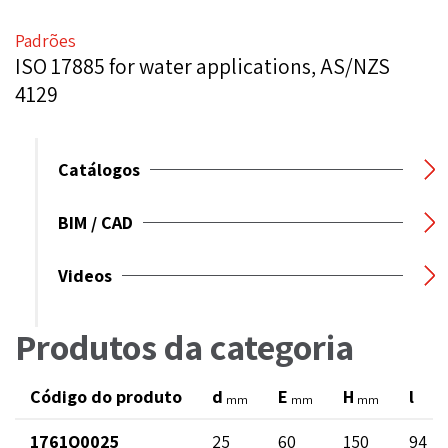
Padrões
ISO 17885 for water applications, AS/NZS
4129
Catálogos
BIM / CAD
Videos
Produtos da categoria
Código do produto
d
E
H
l
mm
mm
mm
1761Q0025
25
60
150
94