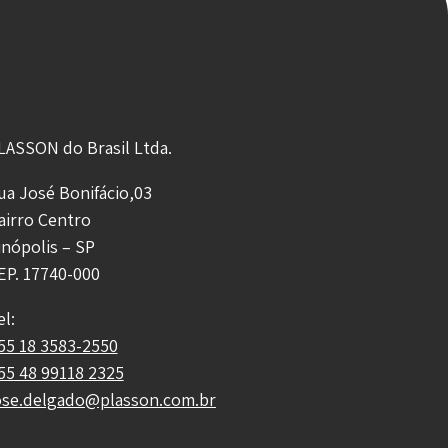
LASSON do Brasil Ltda.
ua José Bonifácio,03
airro Centro
inópolis – SP
EP. 17740-000
el:
55 18 3583-2550
55 48 99118 2325
ose.delgado@plasson.com.br