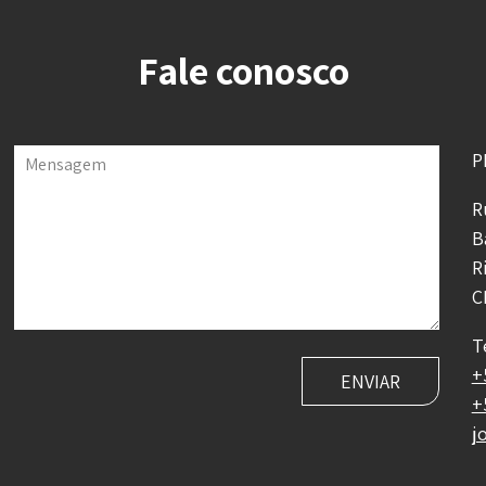
Fale conosco
P
Mensagem
R
B
R
C
T
+
+
j