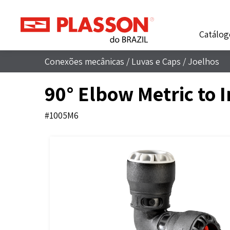
Catálog
Conexões mecânicas
/
Luvas e Caps
/
Joelhos
90° Elbow Metric to 
#1005M6