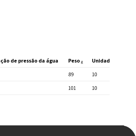
cação de pressão da água
Peso
Unidade por saco
g
89
10
101
10