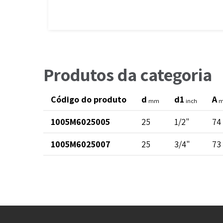
Produtos da categoria
Código do produto
d
d1
A
mm
inch
1005M6025005
25
1/2"
74
1005M6025007
25
3/4"
73