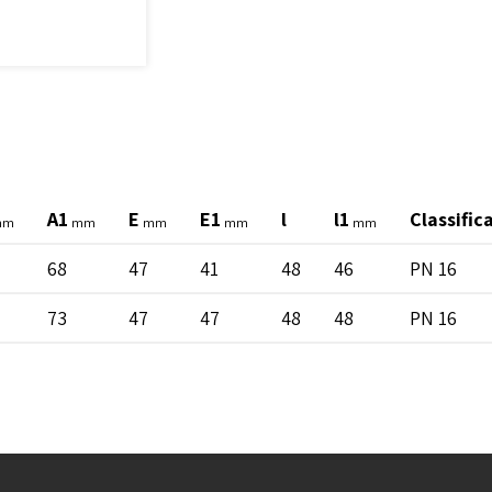
A1
E
E1
l
l1
Classifi
mm
mm
mm
mm
mm
68
47
41
48
46
PN 16
73
47
47
48
48
PN 16