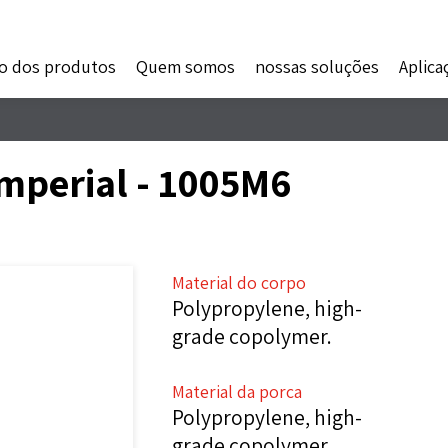
o dos produtos
Quem somos
nossas soluções
Aplica
Imperial - 1005M6
Material do corpo
Polypropylene, high-
grade copolymer.
Material da porca
Polypropylene, high-
grade copolymer.