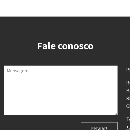
Fale conosco
P
Mensagem
R
B
R
C
T
+