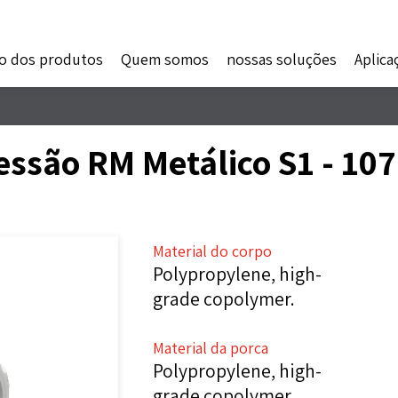
o dos produtos
Quem somos
nossas soluções
Aplica
essão RM Metálico S1 - 10
Material do corpo
Polypropylene, high-
grade copolymer.
Material da porca
Polypropylene, high-
grade copolymer.