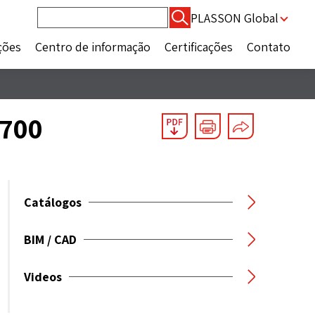
Pesquisar
PLASSON Global
por:
ções
Centro de informação
Certificações
Contato
7700
Catálogos
BIM / CAD
Videos