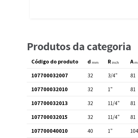
Produtos da categoria
Código do produto
d
R
A
mm
inch
m
107700032007
32
3/4"
81
107700032010
32
1"
81
107700032013
32
11/4"
81
107700032015
32
11/4"
81
107700040010
40
1"
10