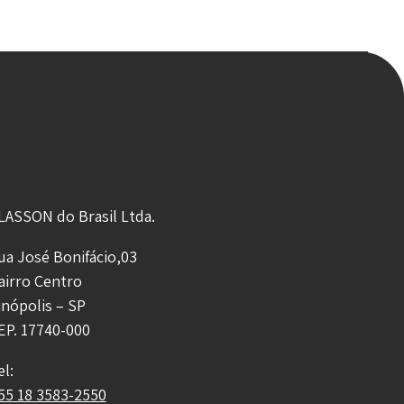
LASSON do Brasil Ltda.
ua José Bonifácio,03
airro Centro
inópolis – SP
EP. 17740-000
el:
55 18 3583-2550