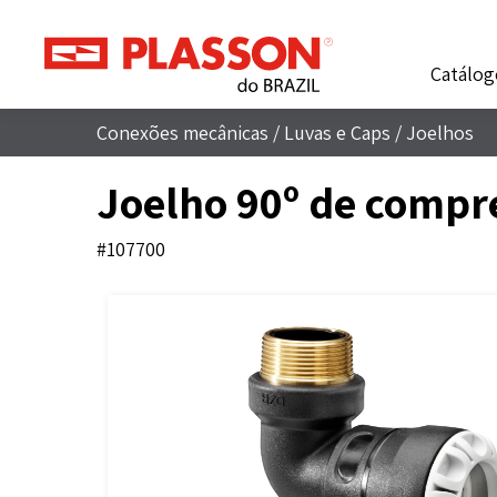
Catálog
Conexões mecânicas
/
Luvas e Caps
/
Joelhos
Joelho 90º de compr
#107700