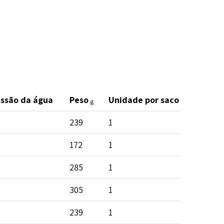
essão da água
Peso
Unidade por saco
Unidad
g
239
1
110
172
1
150
285
1
90
305
1
85
239
1
90