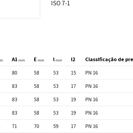
ISO 7-1
A1
E
l
l2
Classificação de pr
m
mm
mm
mm
80
58
53
15
PN 16
83
58
53
17
PN 16
83
58
53
19
PN 16
83
58
53
19
PN 16
4
71
70
59
17
PN 16