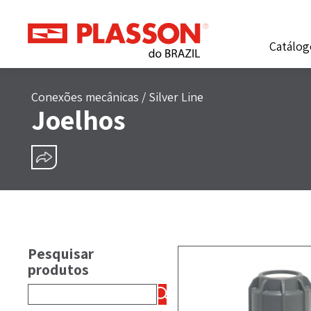
Catálog
Conexões mecânicas
/
Silver Line
Joelhos
COMPARTILHAR
Pesquisar
produtos
Pesquisar
por: