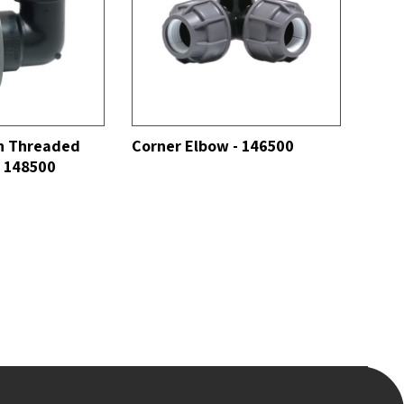
VER TODOS
h Threaded
Corner Elbow - 146500
- 148500