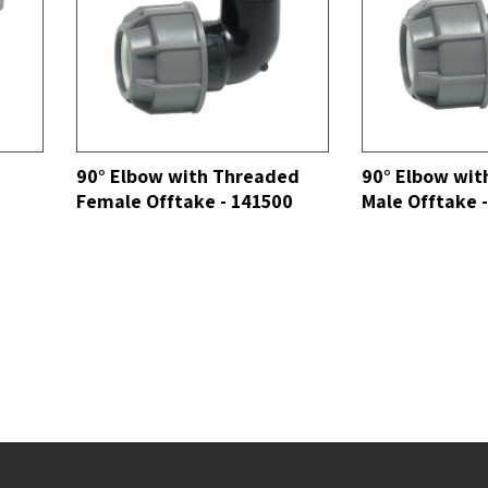
ER TODOS
VER TODOS
90° Elbow with Threaded
90° Elbow wit
Female Offtake - 141500
Male Offtake 