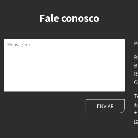
Fale conosco
P
Mensagem
R
B
R
C
T
+
+
j