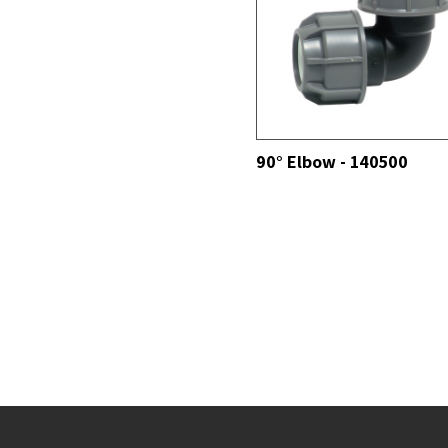
VER TODOS
V
90° Elbow - 140500