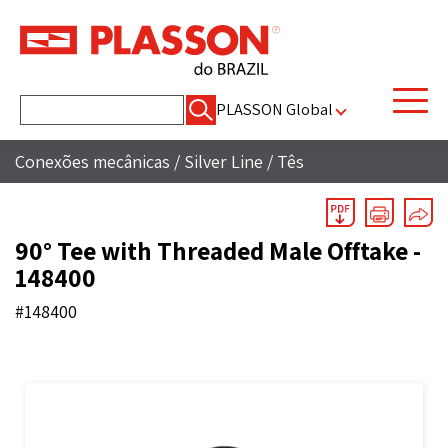
Pesquisar
PLASSON Global
por:
Conexões mecânicas
/
Silver Line
/
Tês
90° Tee with Threaded Male Offtake -
148400
#148400