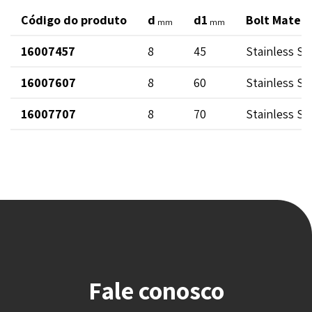
Código do produto
d
d1
Bolt Materi
mm
mm
16007457
8
45
Stainless St
16007607
8
60
Stainless St
16007707
8
70
Stainless St
Fale conosco