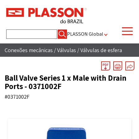
Pesquisar
PLASSON Global
por:
Conexões mecânicas
/
Válvulas
/
Válvulas de esfera
Ball Valve Series 1 x Male with Drain
Ports - 0371002F
#0371002F