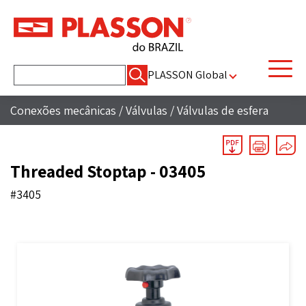
Pesquisar
PLASSON Global
por:
Conexões mecânicas
/
Válvulas
/
Válvulas de esfera
Threaded Stoptap - 03405
#3405