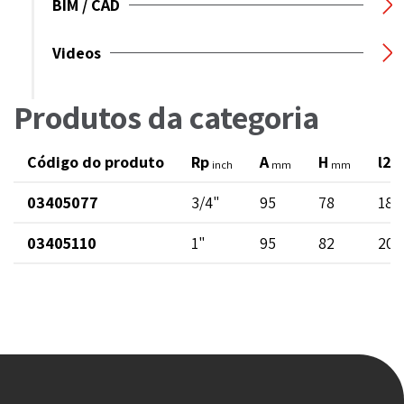
BIM / CAD
Videos
Produtos da categoria
Código do produto
Rp
A
H
l2
inch
mm
mm
03405077
3/4"
95
78
18
03405110
1"
95
82
20