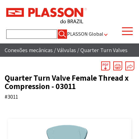
Pesquisar
PLASSON Global
por:
Conexões mecânicas
/
Válvulas
/
Quarter Turn Valves
Quarter Turn Valve Female Thread x
Compression - 03011
#3011