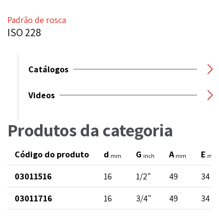
Padrão de rosca
ISO 228
Catálogos
Videos
Produtos da categoria
Código do produto
d
G
A
E
mm
inch
mm
mm
03011516
16
1/2"
49
34
03011716
16
3/4"
49
34