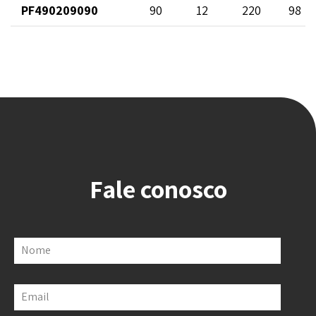
PF490209090
90
12
220
98
Fale conosco
Nome
Email