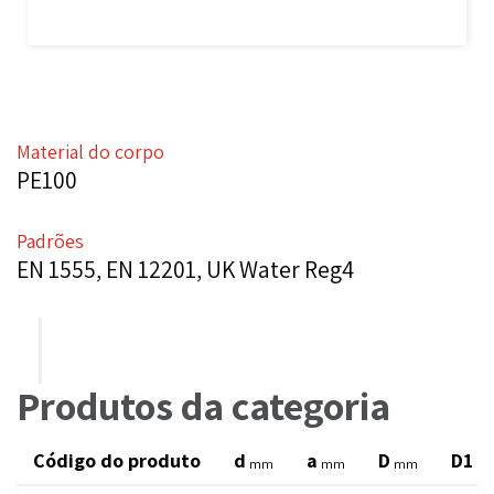
Material do corpo
PE100
Padrões
EN 1555, EN 12201, UK Water Reg4
Produtos da categoria
Código do produto
d
a
D
D1
mm
mm
mm
m