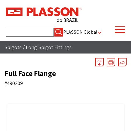
Pesquisar
PLASSON Global
por:
Spigots
/
Long Spigot Fittings
Full Face Flange
#490209