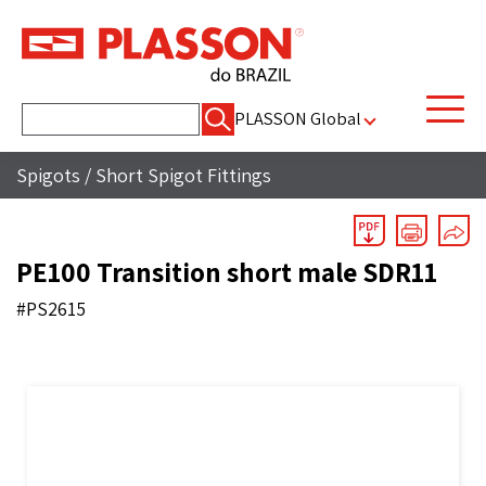
Pesquisar
PLASSON Global
por:
Spigots
/
Short Spigot Fittings
PE100 Transition short male SDR11
#PS2615