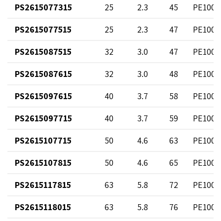
PS2615077315
25
2.3
45
PE100 
PS2615077515
25
2.3
47
PE100 
PS2615087515
32
3.0
47
PE100 
PS2615087615
32
3.0
48
PE100 
PS2615097615
40
3.7
58
PE100 
PS2615097715
40
3.7
59
PE100 
PS2615107715
50
4.6
63
PE100 
PS2615107815
50
4.6
65
PE100 
PS2615117815
63
5.8
72
PE100 
PS2615118015
63
5.8
76
PE100 