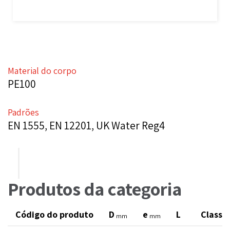
Material do corpo
PE100
Padrões
EN 1555, EN 12201, UK Water Reg4
Produtos da categoria
Código do produto
D
e
L
Classi
mm
mm