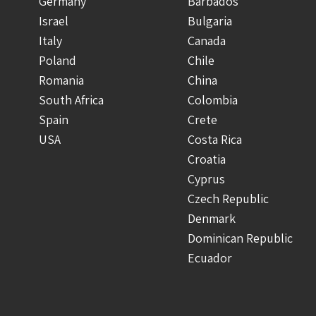
Germany
Barbados
Israel
Bulgaria
Italy
Canada
Poland
Chile
Romania
China
South Africa
Colombia
Spain
Crete
USA
Costa Rica
Croatia
Cyprus
Czech Republic
Denmark
Dominican Republic
Ecuador
Finland
Greece