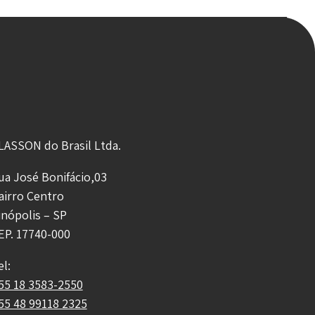
LASSON do Brasil Ltda.
ua José Bonifácio,03
airro Centro
inópolis – SP
EP. 17740-000
el:
55 18 3583-2550
55 48 99118 2325