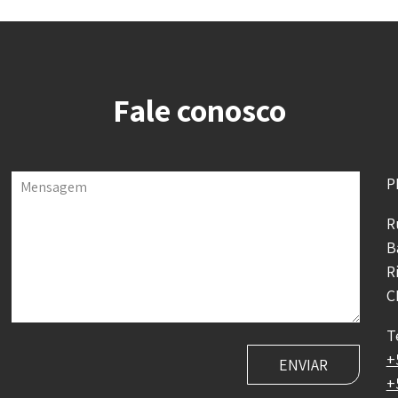
Fale conosco
P
Mensagem
R
B
R
C
T
+
+