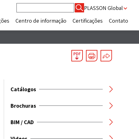
Pesquisar
PLASSON Global
por:
ções
Centro de informação
Certificações
Contato
Catálogos
Brochuras
BIM / CAD
Videos