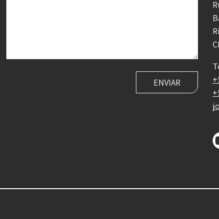
R
B
R
C
T
+
+
j