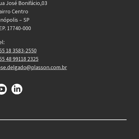
ua José Bonifácio,03
airro Centro
inópolis – SP
EP. 17740-000
el:
55 18 3583-2550
55 48 99118 2325
ose.delgado@plasson.com.br