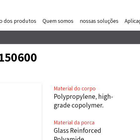
o dos produtos
Quem somos
nossas soluções
Aplica
 150600
Material do corpo
Polypropylene, high-
grade copolymer.
Material da porca
Glass Reinforced
Polyamide