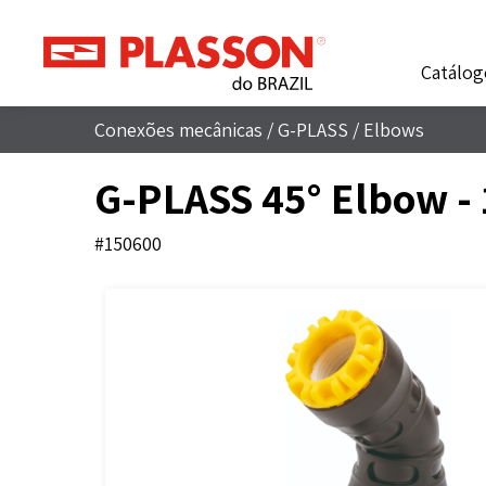
Catálog
Conexões mecânicas
/
G-PLASS
/
Elbows
G-PLASS 45° Elbow -
#150600