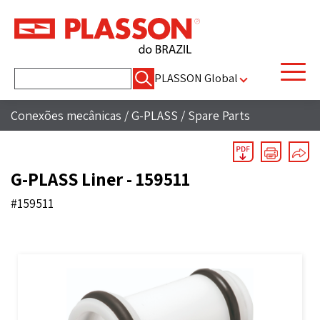
Pesquisar
PLASSON Global
por:
Conexões mecânicas
/
G-PLASS
/
Spare Parts
G-PLASS Liner - 159511
#159511