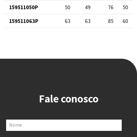
159511050P
50
49
76
50
159511063P
63
63
85
60
Fale conosco
Nome