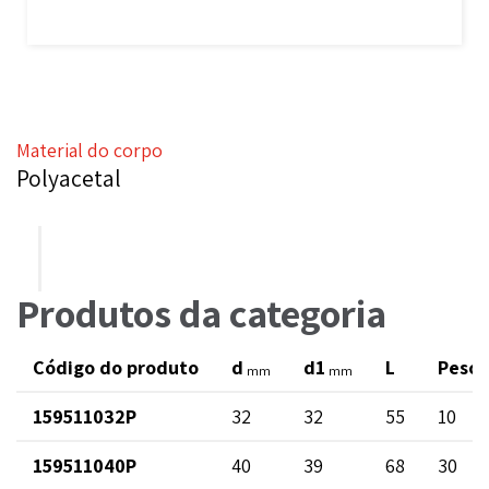
Material do corpo
Polyacetal
Produtos da categoria
Código do produto
d
d1
L
Peso
mm
mm
159511032P
32
32
55
10
159511040P
40
39
68
30